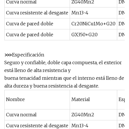
Curva normal
ZG40Mn2
DN1
Curva resistente al desgaste
Mn13-4
DN1
Curva de pared doble
Cr20NiCu1Mo+G20
DN1
Curva de pared doble
GX350+G20
DN1
>>>
Especificación
Seguro y confiable, doble capa compuesta, el exterior
está lleno de alta resistencia y
buena tenacidad mientras que el interno está lleno de
alta dureza y buena resistencia al desgaste.
Nombre
Material
Espe
Curva normal
ZG40Mn2
DN1
Curva resistente al desgaste
Mn13-4
DN1