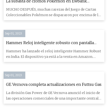
La subasta de cromos Pokémon en Ewbank
recauda la friolera de £136.000
MUCHO DESPUÉS, muchas rarezas del Juego de Cartas
Coleccionables Pokémon se dispararon por encima de lo
estimado para cr
Sep 01, 2023
Hammer Reloj inteligente robusto con pantalla
AMOLED y llamadas Bluetooth lanzadas por Rs.
Hammer ha lanzado el reloj inteligente Hammer Robust
2999
en India. El dispositivo ya está a la venta en Amazon.
Veamos la
Sep 01, 2023
GE Vernova completa actualizaciones en Futtsu Gas
La división Gas Power de GE Vernova anunció el inicio de
las operaciones comerciales de una importante central
eléctric