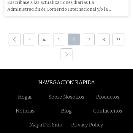
Suscríbase a las actualizaciones diarias La
Administración de Comercio Internacional y/o la
Comisión de Comercio Interna
3
4
5
6
7
8
9
NAVEGACION RAPIDA
Hogar
Sobre Nosotros
Productos
Noticias
Blog
Contáctenos
Mapa Del Sitio
Privacy Policy