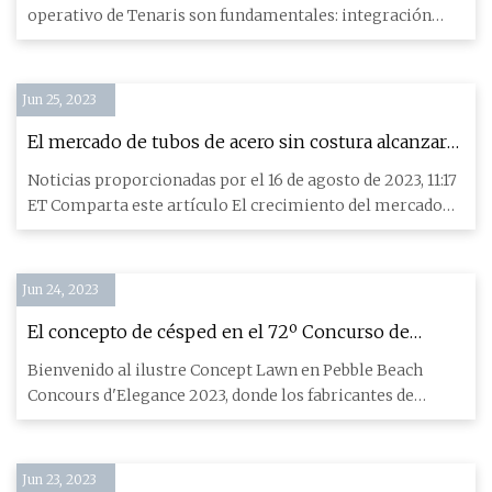
operativo de Tenaris son fundamentales: integración
vertical, presenc
Jun 25, 2023
El mercado de tubos de acero sin costura alcanzará
los 84.888,83 millones de dólares a nivel mundial
Noticias proporcionadas por el 16 de agosto de 2023, 11:17
para 2032 con una tasa compuesta anual del 6,3%:
ET Comparta este artículo El crecimiento del mercado
Allied Market Research
mundial
Jun 24, 2023
El concepto de césped en el 72º Concurso de
Elegancia de Pebble Beach generó todo el revuelo
Bienvenido al ilustre Concept Lawn en Pebble Beach
Concours d'Elegance 2023, donde los fabricantes de
automóviles lleva
Jun 23, 2023