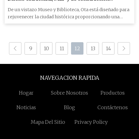
sostenible para el Museo de Arte y Biblioteca de
De un vistazo Museo y Biblioteca, Ota está diseñado para
Ota
rejuvenecer la ciudad histórica proporcionando una
instalación
9
10
11
12
13
14
NAVEGACION RAPIDA
Hogar
Sobre Nosotros
Productos
Noticias
Blog
Contáctenos
Mapa Del Sitio
Privacy Policy