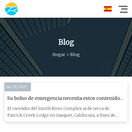
Blog
Hogar
>
Blog
Jun 29, 2023
Su bolso de emergencia necesita estos contenidos
esenciales de preparación; lista de verificación para
El incendio del Smith River Complex arde cerca de
incendios forestales, más
Patrick Creek Lodge en Gasquet, California, a fines de
agosto de 2023.