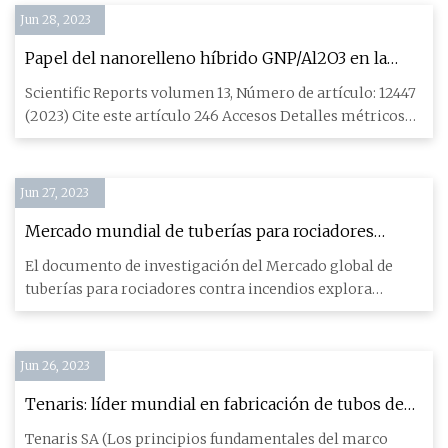
Jun 28, 2023
Papel del nanorelleno híbrido GNP/Al2O3 en la
mejora del rendimiento mecánico y tribológico del
Scientific Reports volumen 13, Número de artículo: 12447
compuesto de HDPE
(2023) Cite este artículo 246 Accesos Detalles métricos
Las pro
Jun 27, 2023
Mercado mundial de tuberías para rociadores
contra incendios 2023 Tendencias, oportunidades
El documento de investigación del Mercado global de
y pronóstico para 2030
tuberías para rociadores contra incendios explora
sistemáticamente
Jun 26, 2023
Tenaris: líder mundial en fabricación de tubos de
acero
Tenaris SA (Los principios fundamentales del marco